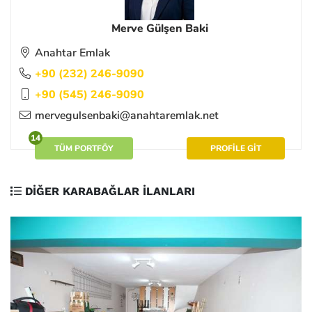
Merve Gülşen Baki
Anahtar Emlak
+90 (232) 246-9090
+90 (545) 246-9090
mervegulsenbaki@anahtaremlak.net
14
TÜM PORTFÖY
PROFİLE GİT
DİĞER KARABAĞLAR İLANLARI