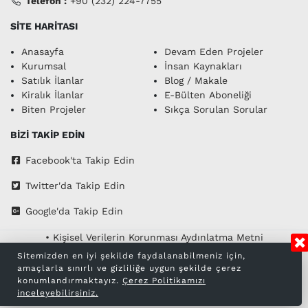
Telefon :
+90 (232) 224-7755
SİTE HARİTASI
Anasayfa
Devam Eden Projeler
Kurumsal
İnsan Kaynakları
Satılık İlanlar
Blog / Makale
Göztepe Metro,ismet Yorgancılar Semt Polikliniği Ve Yeşilyurt
Kiralık İlanlar
E-Bülten Aboneliği
Dev. Hast. Yakını
Biten Projeler
Sıkça Sorulan Sorular
90 m2 - 2+1
BİZİ TAKİP EDİN
3.600.000 ₺
İlana Git >>
Facebook'ta Takip Edin
Twitter'da Takip Edin
Google'da Takip Edin
• Kişisel Verilerin Korunması Aydınlatma Metni
• Çerez Politikası
Sitemizden en iyi şekilde faydalanabilmeniz için,
Copyright © 2026 Anahtar Emlak. Tüm hakları saklıdır.
amaçlarla sınırlı ve gizliliğe uygun şekilde çerez
konumlandırmaktayız.
Çerez Politikamızı
inceleyebilirsiniz.