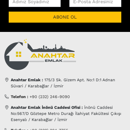
ABONE OL
Metin Oktay Mah. Asansörlü Doğalgazlı Bakımlı
120 m2 - 3+1
6.500.000 ₺
İlana Git >>
Anahtar Emlak :
175/3 Sk. Gizem Apt. No:1 D:1 Adnan
Süvari / Karabağlar / İzmir
Telefon :
+90 (232) 246-9090
Anahtar Emlak İnönü Caddesi Ofisi :
İnönü Caddesi
No:567/D Göztepe Metro Durağı İlahiyat Fakültesi Çıkışı
Esenyalı / Karabağlar / İzmir