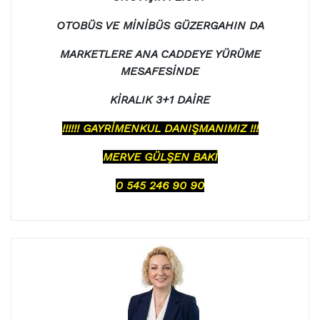
OTOBÜS VE MİNİBÜS GÜZERGAHIN DA
MARKETLERE ANA CADDEYE YÜRÜME
MESAFESİNDE
KİRALIK 3+1 DAİRE
!!!!!! GAYRİMENKUL DANIŞMANIMIZ !!!
MERVE GÜLŞEN BAKİ
0 545 246 90 90