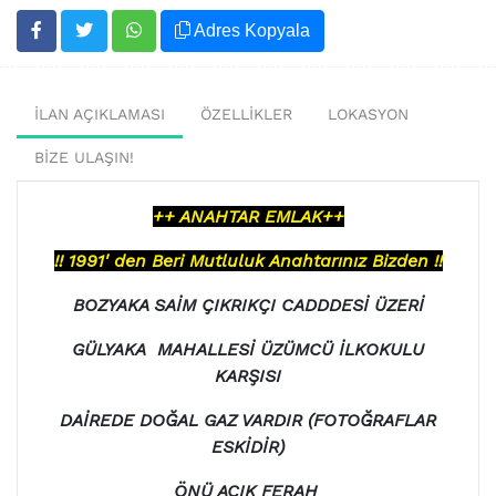
Adres Kopyala
İLAN AÇIKLAMASI
ÖZELLİKLER
LOKASYON
BİZE ULAŞIN!
++ ANAHTAR EMLAK++
!! 1991' den Beri Mutluluk Anahtarınız Bizden !!
BOZYAKA SAİM ÇIKRIKÇI CADDDESİ ÜZERİ
GÜLYAKA MAHALLESİ ÜZÜMCÜ İLKOKULU
KARŞISI
DAİREDE DOĞAL GAZ VARDIR (FOTOĞRAFLAR
ESKİDİR)
ÖNÜ AÇIK FERAH