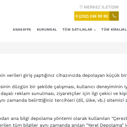
MERKEZ
İLETİŞİM
0 (232) 246 90 90
ANASAYFA
KURUMSAL
TÜM SATILIKLAR
TÜM KİRALIK
kin verileri giriş yaptığınız cihazınızda depolayan küçük bi
sinin düzgün bir şekilde çalışması, kullanıcı deneyiminin iyi
dayalı reklam sunulması, ziyaretçiler için ilgi çekici ve kiş
 zamanda belirttiğiniz tercihleri (dil, ülke, vb.) sitemizi 
ından ana bilgi depolama yöntemi olarak kullanılan "Çerezle
verilen tüm bilgiler aynı zamanda anılan "Yerel Depolama" 