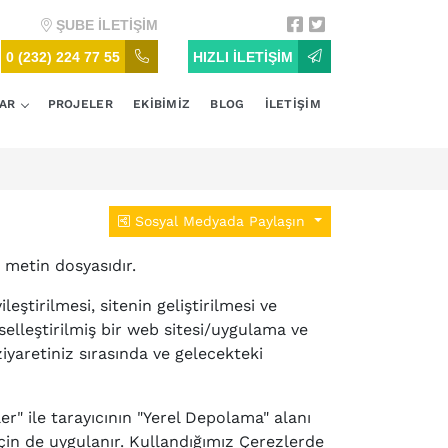
ŞUBE
İLETİŞİM
0 (232) 224 77 55
HIZLI İLETİŞİM
LAR
PROJELER
EKİBİMİZ
BLOG
İLETİŞİM
Sosyal Medyada Paylaşın
r metin dosyasıdır.
leştirilmesi, sitenin geliştirilmesi ve
iselleştirilmiş bir web sitesi/uygulama ve
ziyaretiniz sırasında ve gelecekteki
r" ile tarayıcının "Yerel Depolama" alanı
için de uygulanır. Kullandığımız Çerezlerde